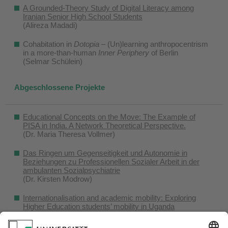
A Grounded-Theory Study of Digital Literacy among
Iranian Senior High School Students
(Alireza Madadi)
Cohabitation in
Dotopia
– (Un)learning anthropocentrism
in a more-than-human
Inner Periphery
of Berlin
(Selmar Schülein)
Abgeschlossene Projekte
Educational Concepts on the Move: The Example of
PISA in India. A Network Theoretical Perspective.
(Dr. Maria Theresa Vollmer)
Das Ringen um Gegenseitigkeit und Autonomie in
Beziehungen zu Professionellen Sozialer Arbeit in der
ambulanten Sozialpsychiatrie
(Dr. Kirsten Modrow)
Internationalisation and academic mobility: Exploring
Higher Education students’ mobility in Uganda
(Dr. Tibelius Amutuhaire)