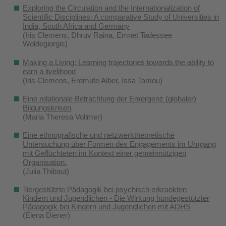
Exploring the Circulation and the Internationalization of
Scientific Disciplines: A comparative Study of Universities in
India, South Africa and Germany
(Iris Clemens, Dhruv Raina, Emnet Tadessee
Woldegiorgis)
Making a Living: Learning trajectories towards the ability to
earn a livelihood
(Iris Clemens, Erdmute Alber, Issa Tamou)
Eine relationale Betrachtung der Emergenz (globaler)
Bildungskrisen
(Maria Theresa Vollmer)
Eine ethnografische und netzwerktheoretische
Untersuchung über Formen des Engagements im Umgang
mit Geflüchteten im Kontext einer gemeinnützigen
Organisation.
(Julia Thibaut)
Tiergestützte Pädagogik bei psychisch erkrankten
Kindern und Jugendlichen - Die Wirkung hundegestützter
Pädagogik bei Kindern und Jugendlichen mit ADHS
(Elena Diener)