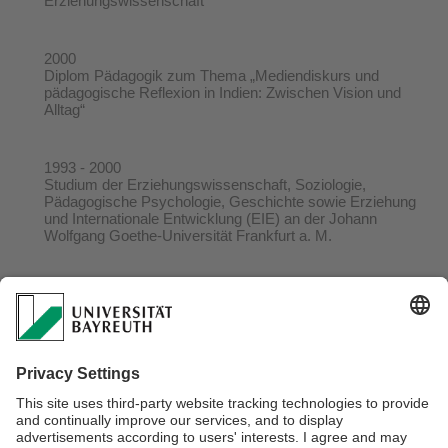
Erziehungswissenschaft
2000
Diplom Pädagogik zum Thema „Mediendiskurs und
pädagogische Reflexion in Indien: Zwischen Vision und
Alltag“
1993 - 2000
Studium der Erziehungswissenschaft, Soziologie,
Pädagogische Psychologie, Geschichte sowie Erziehung
und Internationale Entwicklung (EIE) an der Johann
Wolfgang Goethe-Universität Frankfurt a. M.